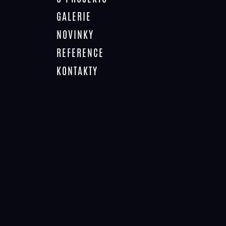
GALERIE
NOVINKY
REFERENCE
Zateplení fasády do ulice je již téměř
KONTAKTY
dokončené, následuje západní fasáda a
fasády do dvora.
RYCHLÝ DOTAZ