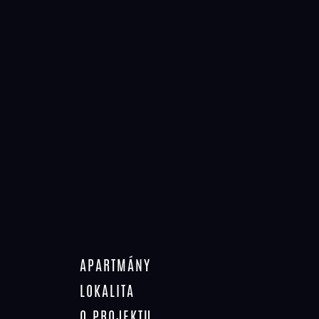
29. 4. 2021
„REZIDENCE LYSÁ HORA“ –
ZATEPLUJEME FASÁDY
APARTMÁNY
LOKALITA
O PROJEKTU