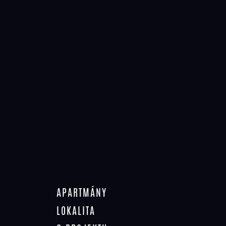
4. 5. 2020
SVÁTEK PRÁCE – NA STAVBĚ
V ROKYTNICI SE SLAVÍ
PRACÍ !
APARTMÁNY
LOKALITA