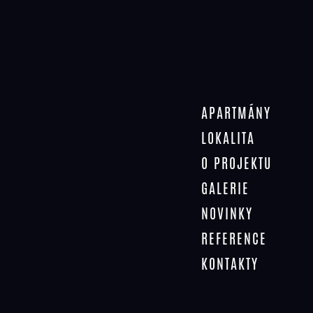
K apartmánům
nabízíme
kryté
parkovací stání (cena
280 000 Kč) nebo venkovní
parkovací
stání
(cena 200 000 Kč).
Ski-box ke každé jednotce je
zahrnutý v ceně, možnost rozšíření na
cyklo-box za příplatek.
APARTMÁNY
Údaje a sdělení zde obsažená mají pouze
LOKALITA
informativní charakter a jsou společně dále
definovány jako „Prezentace“.
O PROJEKTU
Prezentace není nabídkou ve smyslu § 1731
nebo § 1732 občanského zákoníku, ani se
GALERIE
nejedná o veřejný příslib dle § 1733
občanského zákoníku či jakoukoliv
NOVINKY
předsmluvní informaci.
REFERENCE
KONTAKTY